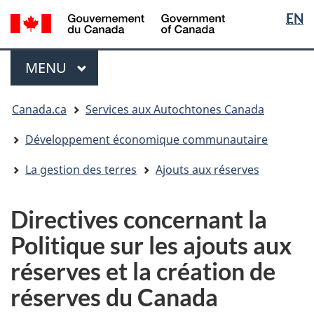
Sélectio
/
EN
Passer
Passer
Passer
Government
de
au
à
à
of
contenu
« Au
la
la
Menu
Canada
MENU
PRINCIPAL
principal
sujet
version
langue
du
HTML
Vous
gouvernement »
simplifiée
Canada.ca
Services aux Autochtones Canada
êtes
ici
Développement économique communautaire
:
La gestion des terres
Ajouts aux réserves
Directives concernant la
Politique sur les ajouts aux
réserves et la création de
réserves du Canada