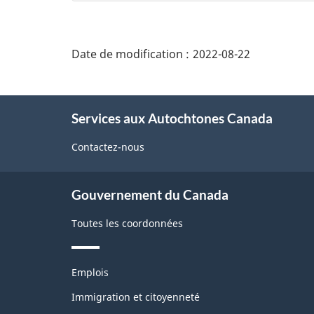
"Détails
de
Date de modification :
2022-08-22
la
page"
À
Services aux Autochtones Canada
propos
de
Contactez-nous
ce
site
Gouvernement du Canada
Toutes les coordonnées
Thèmes
Emplois
et
sujets
Immigration et citoyenneté