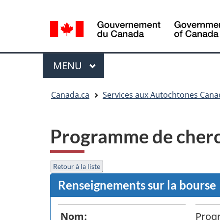
Sélection
de
la
langue
Menu
MENU
PRINCIPAL
Vous
Canada.ca
Services aux Autochtones Cana
êtes
ici
:
Programme de cherc
Retour à la liste
Renseignements sur la bourse
Nom:
Prog