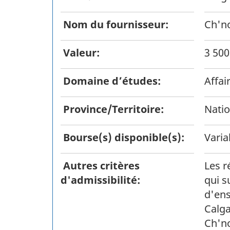
Nom du fournisseur:
Ch'n
Valeur:
3 500
Domaine d’études:
Affai
Province/Territoire:
Natio
Bourse(s) disponible(s):
Varia
Autres critères
Les r
d'admissibilité:
qui s
d'ens
Calga
Ch'no