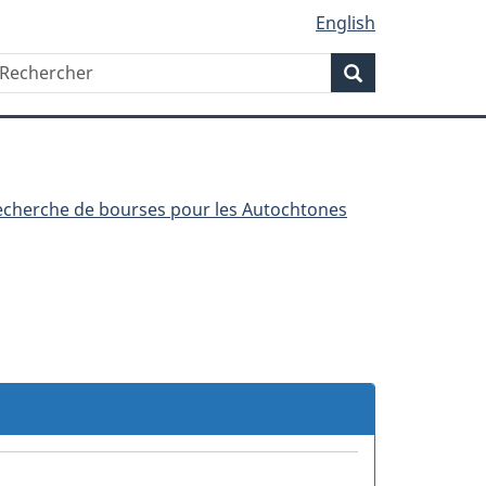
English
Rechercher
echercher
Rechercher
recherche de bourses pour les Autochtones