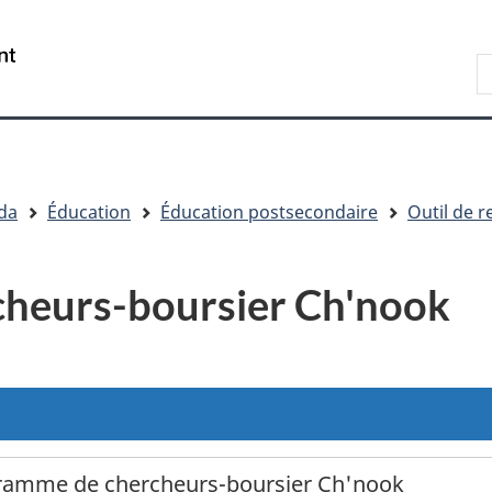
Passer
Passer
Passer
au
à
à
/
R
contenu
« Au
la
Government
principal
sujet
version
of
du
HTML
Canada
gouvernement »
simplifiée
da
Éducation
Éducation postsecondaire
Outil de 
heurs-boursier Ch'nook
ramme de chercheurs-boursier Ch'nook