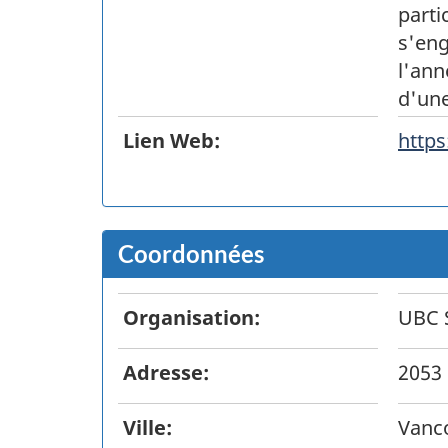
parti
s'eng
l'ann
d'une
Lien Web:
http
Coordonnées
Organisation:
UBC S
Adresse:
2053 
Ville:
Vanc