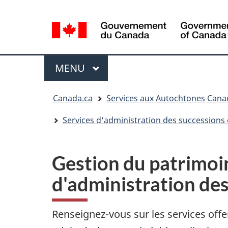
Sélection
de
la
langue
Menu
MENU
PRINCIPAL
Vous
Canada.ca
Services aux Autochtones Cana
êtes
ici
Services d'administration des succession
:
Gestion du patrimoin
d'administration de
Renseignez-vous sur les services offe