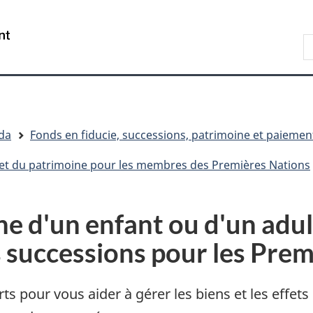
Passer
Passer
Passer
au
à
à
/
R
contenu
« Au
la
Government
principal
sujet
version
of
du
HTML
Canada
gouvernement »
simplifiée
da
Fonds en fiducie, successions, patrimoine et paiemen
s et du patrimoine pour les membres des Premières Nations
e d'un enfant ou d'un adul
s successions pour les Pre
rts pour vous aider à gérer les biens et les effet