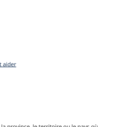
 aider
a province, le territoire ou le pays où