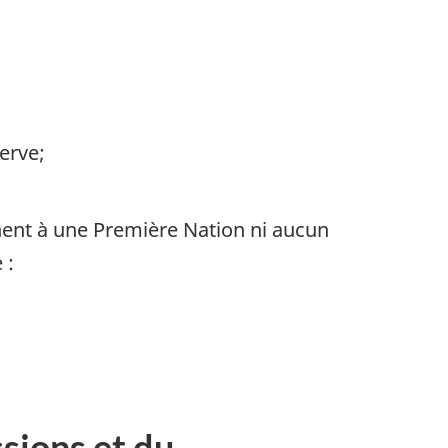
erve;
nent à une Première Nation ni aucun
 :
sions et du