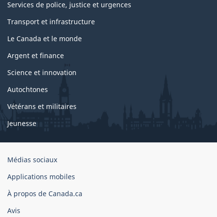
Services de police, justice et urgences
Transport et infrastructure
Le Canada et le monde
Argent et finance
Science et innovation
Autochtones
Vétérans et militaires
Jeunesse
Organisation
Médias sociaux
du
Applications mobiles
gouvernement
du
À propos de Canada.ca
Canada
Avis