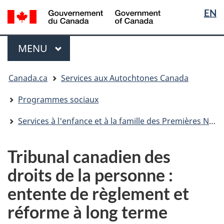
Sélectio
/
EN
Passer
Passer
Passer
Government
de
au
à
à
of
contenu
« Au
la
la
Menu
Canada
MENU
PRINCIPAL
principal
sujet
version
langue
du
HTML
Vous
gouvernement »
simplifiée
Canada.ca
Services aux Autochtones Canada
êtes
ici
Programmes sociaux
:
Services à l'enfance et à la famille des Premières Nations, des Inuit et des Métis
Tribunal canadien des
droits de la personne :
entente de règlement et
réforme à long terme