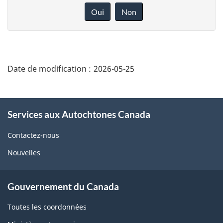
Oui
Non
"Détails
de
Date de modification :
2026-05-25
la
page"
À
Services aux Autochtones Canada
propos
de
Contactez-nous
ce
Nouvelles
site
Gouvernement du Canada
Toutes les coordonnées